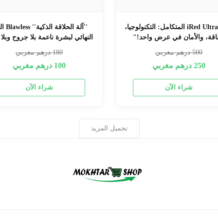
"باك iRed Ultra المتكامل: التكنولوجيا،
''آلة الحلاقة 
ناقة، والأمان في عرض واحد!"
النهائي لبشرة ناعمة بلا جروح وبلا
500
درهم مغربي
180
درهم مغربي
250
درهم مغربي
100
درهم مغربي
شراء الآن
شراء الآن
تحميل المزيد