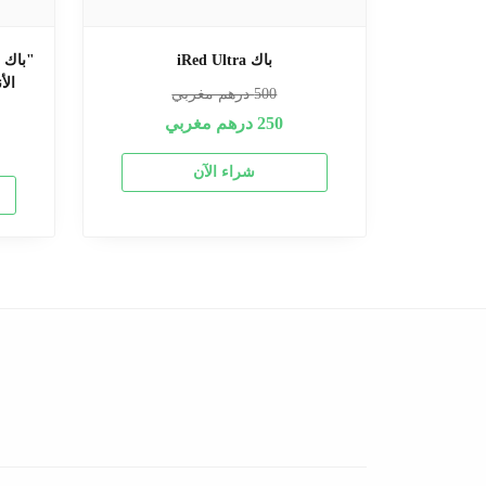
باك iRed Ultra
الأ
500
درهم مغربي
250
درهم مغربي
شراء الآن