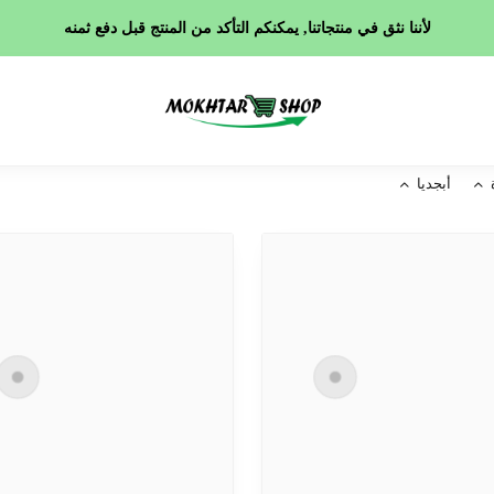
لأننا نثق في منتجاتنا, يمكنكم التأكد من المنتج قبل دفع ثمنه
أبجديا